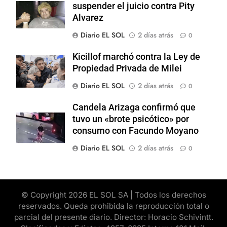
suspender el juicio contra Pity
Alvarez
Diario EL SOL
2 días atrás
0
Kicillof marchó contra la Ley de
Propiedad Privada de Milei
Diario EL SOL
2 días atrás
0
Candela Arizaga confirmó que
tuvo un «brote psicótico» por
consumo con Facundo Moyano
Diario EL SOL
2 días atrás
0
© Copyright 2026 EL SOL SA | Todos los derechos
reservados. Queda prohibida la reproducción total o
parcial del presente diario. Director: Horacio Schivintt.