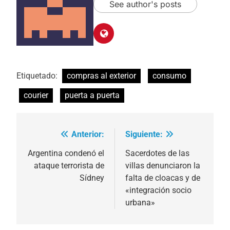
See author's posts
Etiquetado:
compras al exterior
consumo
courier
puerta a puerta
Anterior:
Siguiente:
Navegación
de
Argentina condenó el
Sacerdotes de las
ataque terrorista de
villas denunciaron la
entradas
Sídney
falta de cloacas y de
«integración socio
urbana»