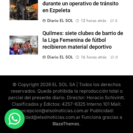
durante un operativo de tránsito
en Ezpeleta
Diario EL SOL
12 horas atrás
0
Quilmes: siete clubes de barrio de
la Liga Femenina de fútbol
recibieron material deportivo
Diario EL SOL
16 horas atrás
0
© Copyright 2026 EL SOL SA | Todos los derechos
reservados. Queda prohibida la reproducción total o
parcial del presente diario. Director: Horacio Schivintt.
Clasificados y Edictos: 4257-6325 Interno 101 Mail:
recepcion@elsolnoticias.com.ar Publicidad:
publicidad@elsolnoticias.com.ar Funciona gracias a
.
BlazeThemes