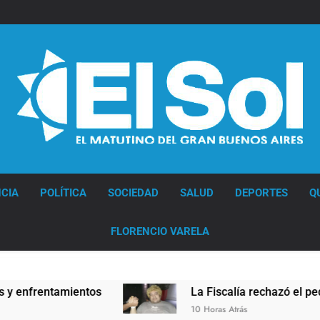
Diario EL SOL
CIA
POLÍTICA
SOCIEDAD
SALUD
DEPORTES
Q
FLORENCIO VARELA
entamientos
La Fiscalía rechazó el pedido para 
10 Horas Atrás