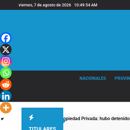
Saltar
viernes, 7 de agosto de 2026
10:49:55 AM
al
contenido
NACIONALES
PROVIN
sta contra la Ley de Propiedad Privada: hubo detenidos y enfr
TITULARES