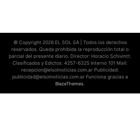
© Copyright 2026 EL SOL SA | Todos los derechos
reservados. Queda prohibida la reproducción total o
parcial del presente diario. Director: Horacio Schivintt.
Clasificados y Edictos: 4257-6325 Interno 101 Mail:
recepcion@elsolnoticias.com.ar Publicidad:
publicidad@elsolnoticias.com.ar Funciona gracias a
.
BlazeThemes