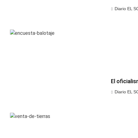
Diario EL S
El oficiali
Diario EL S