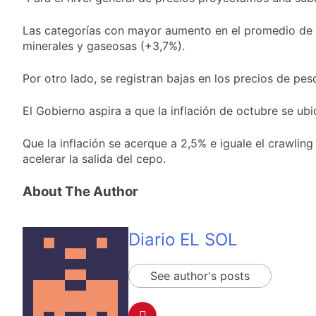
miércoles 5 de
14 Horas Atrás
agosto: vuelve el frío
Confirmaron la visita
Las categorías con mayor aumento en el promedio de l
polar al AMBA
del papa León XIV a la
minerales y gaseosas (+3,7%).
Argentina
14 Horas Atrás
Quilmes recibe a
Por otro lado, se registran bajas en los precios de pes
Gimnasia de Jujuy con
la necesidad de volver
15 Horas Atrás
al triunfo
El Gobierno aspira a que la inflación de octubre se ub
Caso Loan: crecen
las críticas al fiscal
Que la inflación se acerque a 2,5% e iguale el crawling
por presuntas
1 Día Atrás
contradicciones en la
acelerar la salida del cepo.
investigación
About The Author
Diario EL SOL
See author's posts