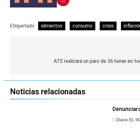
Etiquetado:
alimentos
consumo
crisis
inflació
Navegación
de
ATE realizará un paro de 36 horas en to
entradas
Noticias relacionadas
Denunciaro
Diario EL S