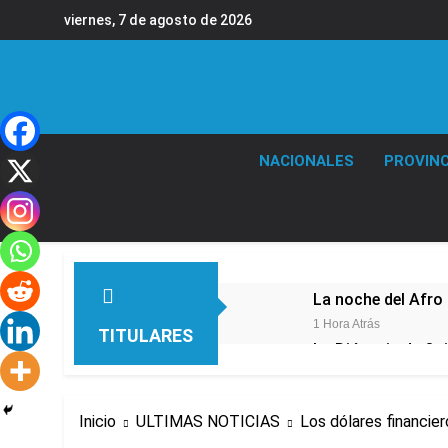
Saltar
viernes, 7 de agosto de 2026
al
contenido
NACIONALES
PROVINC
La noche del Afro 
1 Hora Atrás
TITULARES
La Diócesis de Qui
4 Horas Atrás
Figuras de la cult
Inicio
ULTIMAS NOTICIAS
Los dólares financier
6 Horas Atrás