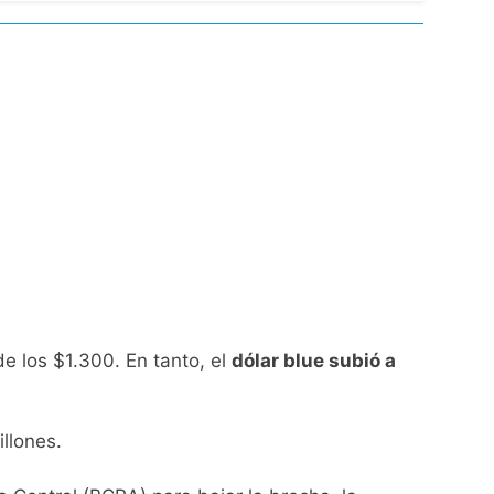
l Street y el riesgo país quedó al borde
nsables como «delincuentes anarquistas»
turas más bajas de la semana
ro capítulo
rivada: hubo detenidos y
de los $1.300. En tanto, el
dólar blue subió a
llones.
ío con mínimas cercanas a 1°C