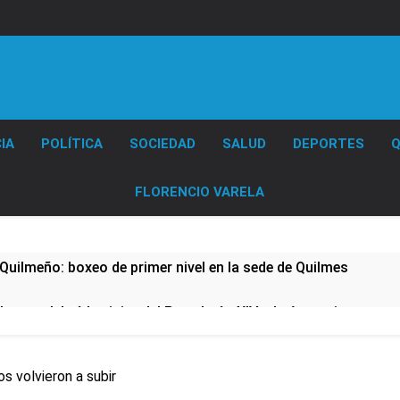
Diario EL SOL
IA
POLÍTICA
SOCIEDAD
SALUD
DEPORTES
Q
FLORENCIO VARELA
Quilmeño: boxeo de primer nivel en la sede de Quilmes
lmes celebró la visita del Papa León XIV a la Argentina
ura se sumaron a la marcha frente al Congreso contra la Ley 
os volvieron a subir