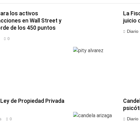
ara los activos
La Fis
acciones en Wall Street y
juicio 
orde de los 450 puntos
Diario
0
a Ley de Propiedad Privada
Candel
psicó
Diario
s
0