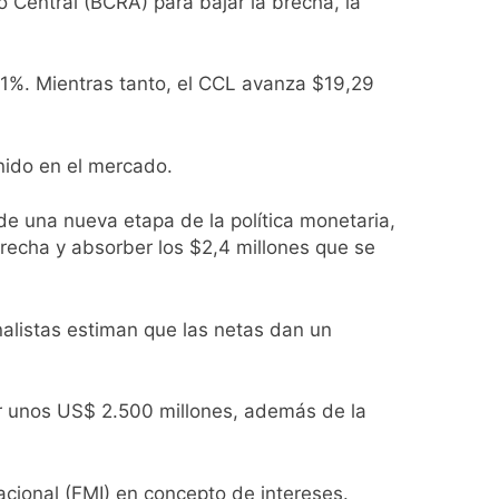
o Central (BCRA) para bajar la brecha, la
40,1%. Mientras tanto, el CCL avanza $19,29
usión de chats privados
acundo Moyano
nido en el mercado.
girar el proyecto a comisión
o de una nueva etapa de la política monetaria,
brecha y absorber los $2,4 millones que se
d Privada
nalistas estiman que las netas dan un
or unos US$ 2.500 millones, además de la
as
cional (FMI) en concepto de intereses.