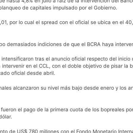
 hasta 4,8% en julio a raíz de la intervención del Banc
blanqueo de capitales impulsado por el Gobierno.
ntra la Ley de Propiedad Privada de Milei
01, por lo cual el spread con el oficial se ubica en el 
cretario de Seguridad de Quilmes, Hernán Ocampo, tras la dif
confirmó que tuvo un «brote psicótico» por consumo con F
bo demasiados indiciones de que el BCRA haya interve
 consiguió la mayoría y rechazó el pedido del peronismo de 
 intensificaron tras el anuncio oficial respecto del inici
intervenir en el CCL, con el doble objetivo de pisar la 
n al Congreso contra el proyecto oficial de Ley de Propieda
ado oficial desde abril.
lmes celebra la fiesta de San Cayetano
onales alcanzaron su nivel más bajo desde enero y los a
 a ser operada por La Central de Vicente López
 fueron el pago de la primera cuota de los bopreales p
e Quilmes limpió sumideros y desagües en medio de las lluvi
dólar.
nto de US$ 780 millones con el Fondo Monetario Interna