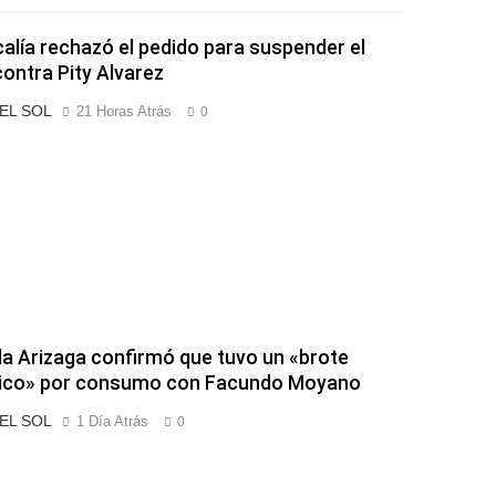
calía rechazó el pedido para suspender el
contra Pity Alvarez
 EL SOL
21 Horas Atrás
0
a Arizaga confirmó que tuvo un «brote
tico» por consumo con Facundo Moyano
 EL SOL
1 Día Atrás
0