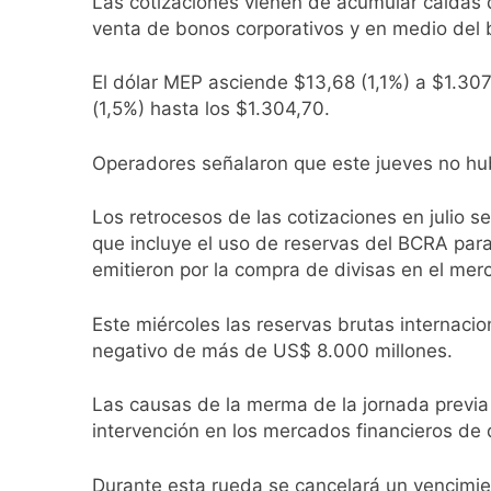
Las cotizaciones vienen de acumular caídas de
22 Horas Atrás
venta de bonos corporativos y en medio del 
Kicillof marchó co
23 Horas Atrás
El dólar MEP asciende $13,68 (1,1%) a $1.307,
Renunció el subse
(1,5%) hasta los $1.304,70.
24 Horas Atrás
Candela Arizaga 
Operadores señalaron que este jueves no hu
1 Día Atrás
La Libertad Avanza
Los retrocesos de las cotizaciones en julio se
1 Día Atrás
que incluye el uso de reservas del BCRA para 
Masiva movilizació
emitieron por la compra de divisas en el merc
1 Día Atrás
La Diócesis de Qui
Este miércoles las reservas brutas internaci
1 Día Atrás
negativo de más de US$ 8.000 millones.
La Línea 148 pasó
1 Día Atrás
Las causas de la merma de la jornada previa
La Municipalidad d
intervención en los mercados financieros de 
1 Día Atrás
Durante esta rueda se cancelará un vencimie