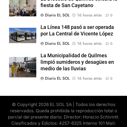
fiesta de San Cayetano
Diario EL SOL
16 horas atrás
0
La Línea 148 pasó a ser operada
por La Central de Vicente López
Diario EL SOL
16 horas atrás
0
La Municipalidad de Quilmes
limpió sumideros y desagües en
medio de las lluvias
Diario EL SOL
16 horas atrás
0
© Copyright 2026 EL SOL SA | Todos los derechos
reservados. Queda prohibida la reproducción total o
parcial del presente diario. Director: Horacio Schivintt.
Clasificados y Edictos: 4257-6325 Interno 101 Mail: