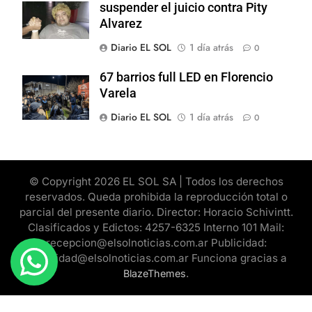
suspender el juicio contra Pity
Alvarez
Diario EL SOL
1 día atrás
0
67 barrios full LED en Florencio
Varela
Diario EL SOL
1 día atrás
0
© Copyright 2026 EL SOL SA | Todos los derechos
reservados. Queda prohibida la reproducción total o
parcial del presente diario. Director: Horacio Schivintt.
Clasificados y Edictos: 4257-6325 Interno 101 Mail:
recepcion@elsolnoticias.com.ar Publicidad:
publicidad@elsolnoticias.com.ar Funciona gracias a
.
BlazeThemes