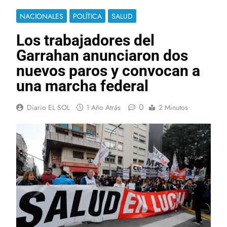
NACIONALES
POLÍTICA
SALUD
Los trabajadores del
Garrahan anunciaron dos
nuevos paros y convocan a
una marcha federal
0
Diario EL SOL
1 Año Atrás
2 Minutos