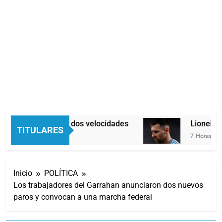
Economía en dos velocidades
Lionel Mes
TITULARES
6 Horas Atrás
7 Horas Atrás
Inicio
POLÍTICA
Los trabajadores del Garrahan anunciaron dos nuevos
paros y convocan a una marcha federal