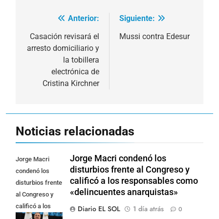
Anterior:
Siguiente:
Navegación
de
Casación revisará el
Mussi contra Edesur
arresto domiciliario y
entradas
la tobillera
electrónica de
Cristina Kirchner
Noticias relacionadas
Jorge Macri condenó los
Jorge Macri
disturbios frente al Congreso y
condenó los
calificó a los responsables como
disturbios frente
«delincuentes anarquistas»
al Congreso y
calificó a los
Diario EL SOL
1 día atrás
0
responsables