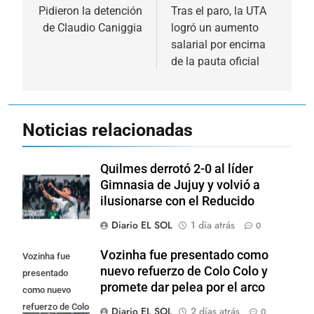
de
Pidieron la detención
Tras el paro, la UTA
de Claudio Caniggia
logró un aumento
entradas
salarial por encima
de la pauta oficial
Noticias relacionadas
Quilmes derrotó 2-0 al líder
Gimnasia de Jujuy y volvió a
ilusionarse con el Reducido
Diario EL SOL
1 día atrás
0
Vozinha fue presentado como
Vozinha fue
nuevo refuerzo de Colo Colo y
presentado
promete dar pelea por el arco
como nuevo
refuerzo de Colo
Diario EL SOL
2 días atrás
0