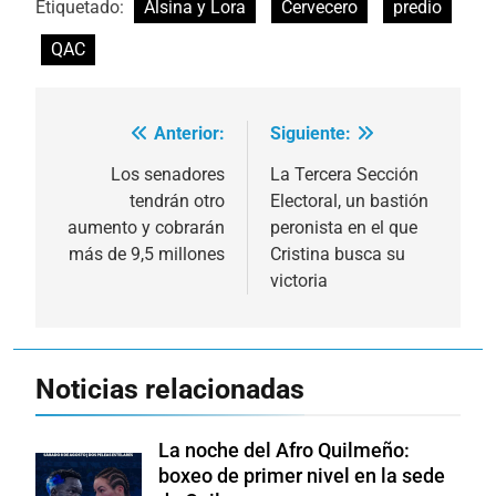
Etiquetado:
Alsina y Lora
Cervecero
predio
QAC
Anterior:
Siguiente:
Navegación
de
Los senadores
La Tercera Sección
tendrán otro
Electoral, un bastión
entradas
aumento y cobrarán
peronista en el que
más de 9,5 millones
Cristina busca su
victoria
Noticias relacionadas
La noche del Afro Quilmeño:
boxeo de primer nivel en la sede