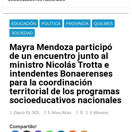
EDUCACIÓN
POLÍTICA
PROVINCIA
QUILMES
SOCIEDAD
Mayra Mendoza participó
de un encuentro junto al
ministro Nicolás Trotta e
intendentes Bonaerenses
para la coordinación
territorial de los programas
socioeducativos nacionales
0
Diario EL SOL
5 Años Atrás
6 Minutos
Compartilo!