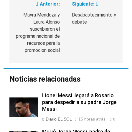
Anterior:
Siguiente:
Navegación
de
Mayra Mendoza y
Desabastecimiento y
Laura Alonso
debate
entradas
suscribieron el
programa nacional de
recursos para la
promocion social
Noticias relacionadas
Lionel Messi llegará a Rosario
para despedir a su padre Jorge
Messi
Diario EL SOL
15 horas atrás
0
Murió Jorge Messi, padre de