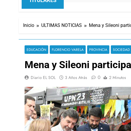
TITULARES
Inicio
ULTIMAS NOTICIAS
Mena y Sileoni parti
EDUCACIÓN
FLORENCIO VARELA
PROVINCIA
SOCIEDAD
Mena y Sileoni participa
0
Diario EL SOL
3 Años Atrás
2 Minutos