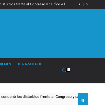
los activos argentinos: cayeron las acciones
 riesgo país quedó al borde de los 450 puntos
isturbios frente al Congreso y calificó a los
ponsables como «delincuentes anarquistas»
de la Cerveza: los tres secretos para servirla
correctamente
en Buenos Aires: mejora el tiempo y llegan las
temperaturas más bajas de la semana
los activos argentinos: cayeron las acciones
 riesgo país quedó al borde de los 450 puntos
isturbios frente al Congreso y calificó a los
ponsables como «delincuentes anarquistas»
de la Cerveza: los tres secretos para servirla
correctamente
en Buenos Aires: mejora el tiempo y llegan las
temperaturas más bajas de la semana
UILMES
BERAZATEGUI
 disturbios frente al Congreso y calificó a los responsables 