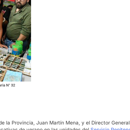
aria N° 32
e la Provincia, Juan Martín Mena, y el Director General 
ducativas de verano en las unidades del
Servicio Peniten