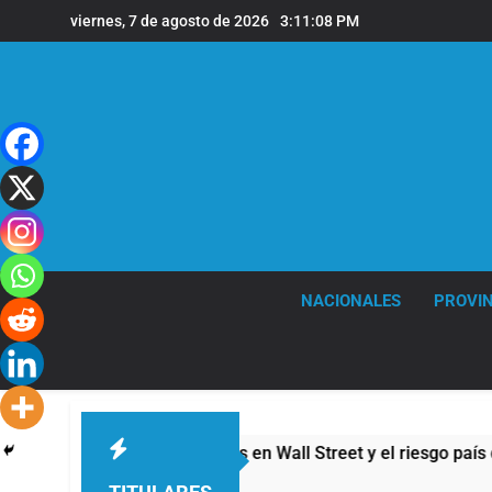
Saltar
viernes, 7 de agosto de 2026
3:11:08 PM
al
contenido
NACIONALES
PROVIN
ayeron las acciones en Wall Street y el riesgo país quedó al bo