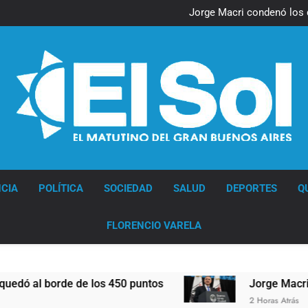
Nueva jornada negativa para 
en Wall Street y el
Jorge Macri condenó los d
res
Día Internacional 
El frío polar se instala 
Nueva jornada negativa para 
en Wall Street y el
Jorge Macri condenó los d
res
Día Internacional 
El frío polar se instala 
Diario EL SOL
CIA
POLÍTICA
SOCIEDAD
SALUD
DEPORTES
Q
FLORENCIO VARELA
rde de los 450 puntos
Jorge Macri condenó los
2 Horas Atrás