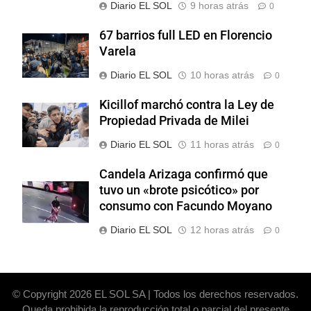
Diario EL SOL
9 horas atrás
0
67 barrios full LED en Florencio
Varela
Diario EL SOL
10 horas atrás
0
Kicillof marchó contra la Ley de
Propiedad Privada de Milei
Diario EL SOL
11 horas atrás
0
Candela Arizaga confirmó que
tuvo un «brote psicótico» por
consumo con Facundo Moyano
Diario EL SOL
12 horas atrás
0
© Copyright 2026 EL SOL SA | Todos los derechos reservados.
Queda prohibida la reproducción total o parcial del presente