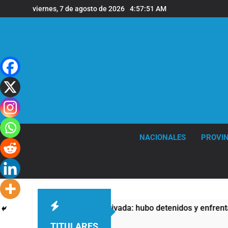
Saltar
viernes, 7 de agosto de 2026
4:57:52 AM
al
contenido
NACIONALES
PROVIN
de Propiedad Privada: hubo detenidos y enfrentamientos
TITULARES