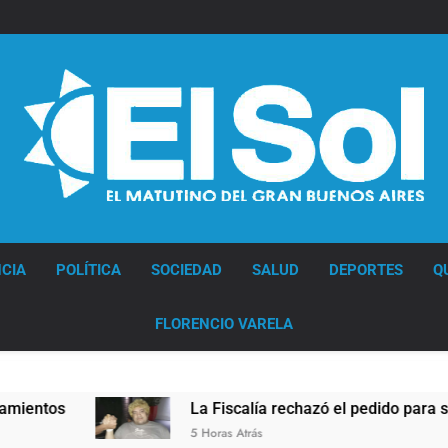
Diario EL SOL
CIA
POLÍTICA
SOCIEDAD
SALUD
DEPORTES
Q
FLORENCIO VARELA
La Fiscalía rechazó el pedido para suspender el juic
5 Horas Atrás