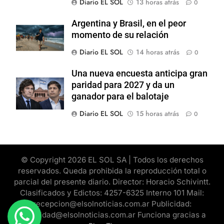
Diario EL SOL
13 horas atrás
0
Argentina y Brasil, en el peor
momento de su relación
Diario EL SOL
14 horas atrás
0
Una nueva encuesta anticipa gran
paridad para 2027 y da un
ganador para el balotaje
Diario EL SOL
15 horas atrás
0
© Copyright 2026 EL SOL SA | Todos los derechos
reservados. Queda prohibida la reproducción total o
parcial del presente diario. Director: Horacio Schivintt.
Clasificados y Edictos: 4257-6325 Interno 101 Mail:
recepcion@elsolnoticias.com.ar Publicidad:
publicidad@elsolnoticias.com.ar Funciona gracias a