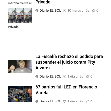
Privada
marcha frente al
Congreso contra
Diario EL SOL
10 horas atrás
0
la Ley de
Propiedad
Privada
La Fiscalía rechazó el pedido para
suspender el juicio contra Pity
Alvarez
Diario EL SOL
1 día atrás
0
67 barrios full LED en Florencio
Varela
Diario EL SOL
1 día atrás
0