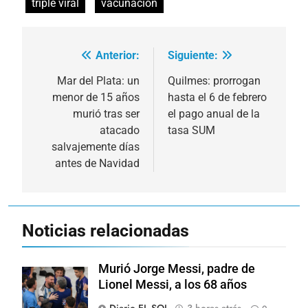
triple viral
vacunación
Anterior:
Siguiente:
Navegación
de
Mar del Plata: un
Quilmes: prorrogan
menor de 15 años
hasta el 6 de febrero
entradas
murió tras ser
el pago anual de la
atacado
tasa SUM
salvajemente días
antes de Navidad
Noticias relacionadas
Murió Jorge Messi, padre de
Lionel Messi, a los 68 años
Diario EL SOL
3 horas atrás