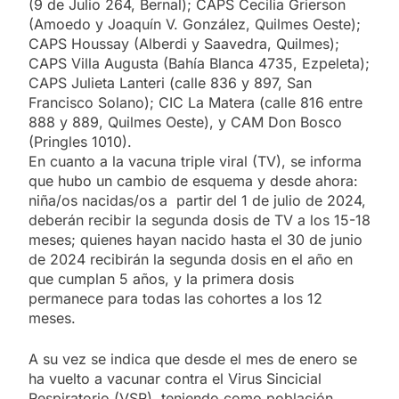
(9 de Julio 264, Bernal); CAPS Cecilia Grierson
(Amoedo y Joaquín V. González, Quilmes Oeste);
CAPS Houssay (Alberdi y Saavedra, Quilmes);
CAPS Villa Augusta (Bahía Blanca 4735, Ezpeleta);
CAPS Julieta Lanteri (calle 836 y 897, San
Francisco Solano); CIC La Matera (calle 816 entre
888 y 889, Quilmes Oeste), y CAM Don Bosco
(Pringles 1010).
En cuanto a la vacuna triple viral (TV), se informa
que hubo un cambio de esquema y desde ahora:
niña/os nacidas/os a partir del 1 de julio de 2024,
deberán recibir la segunda dosis de TV a los 15-18
meses; quienes hayan nacido hasta el 30 de junio
de 2024 recibirán la segunda dosis en el año en
que cumplan 5 años, y la primera dosis
permanece para todas las cohortes a los 12
meses.
A su vez se indica que desde el mes de enero se
ha vuelto a vacunar contra el Virus Sincicial
Respiratorio (VSR), teniendo como población