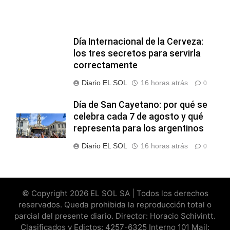
Día Internacional de la Cerveza:
los tres secretos para servirla
correctamente
Diario EL SOL
16 horas atrás
0
Día de San Cayetano: por qué se
celebra cada 7 de agosto y qué
representa para los argentinos
Diario EL SOL
16 horas atrás
0
© Copyright 2026 EL SOL SA | Todos los derechos
reservados. Queda prohibida la reproducción total o
parcial del presente diario. Director: Horacio Schivintt.
Clasificados y Edictos: 4257-6325 Interno 101 Mail: