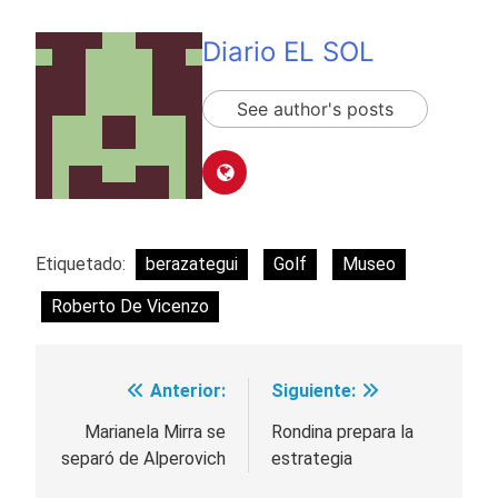
Diario EL SOL
See author's posts
Etiquetado:
berazategui
Golf
Museo
Roberto De Vicenzo
Anterior:
Siguiente:
Navegación
de
Marianela Mirra se
Rondina prepara la
separó de Alperovich
estrategia
entradas