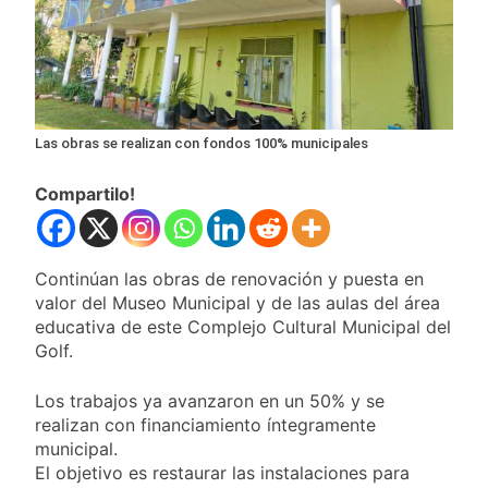
consumo con
La Libertad Avanza
Facundo Moyano
consiguió la mayoría
y rechazó el pedido
1 Día Atrás
del peronismo de
Masiva movilización
girar el proyecto a
al Congreso contra el
comisión
proyecto oficial de
1 Día Atrás
Las obras se realizan con fondos 100% municipales
Ley de Propiedad
La Diócesis de
Privada
Quilmes celebra la
Compartilo!
fiesta de San
1 Día Atrás
Cayetano
La Línea 148 pasó a
ser operada por La
Central de Vicente
Continúan las obras de renovación y puesta en
1 Día Atrás
López
valor del Museo Municipal y de las aulas del área
educativa de este Complejo Cultural Municipal del
Golf.
Los trabajos ya avanzaron en un 50% y se
realizan con financiamiento íntegramente
municipal.
El objetivo es restaurar las instalaciones para