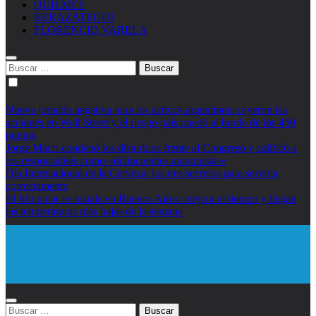
QUILMES
BERAZATEGUI
FLORENCIO VARELA
Buscar:
Nueva jornada negativa para los activos argentinos: cayeron las
acciones en Wall Street y el riesgo país quedó al borde de los 450
puntos
Jorge Macri condenó los disturbios frente al Congreso y calificó a
los responsables como «delincuentes anarquistas»
Día Internacional de la Cerveza: los tres secretos para servirla
correctamente
El frío polar se instala en Buenos Aires: mejora el tiempo y llegan
las temperaturas más bajas de la semana
Diario EL SOL
Buscar: