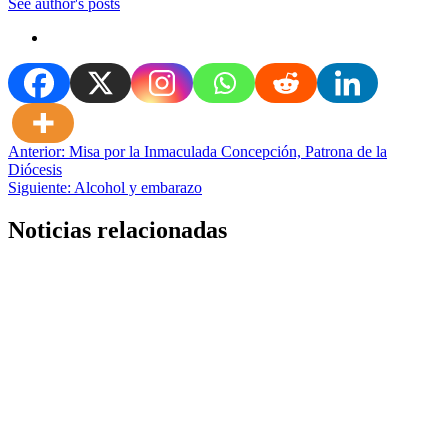
See author's posts
Navegación
Anterior:
Misa por la Inmaculada Concepción, Patrona de la
Diócesis
de
Siguiente:
Alcohol y embarazo
entradas
Noticias relacionadas