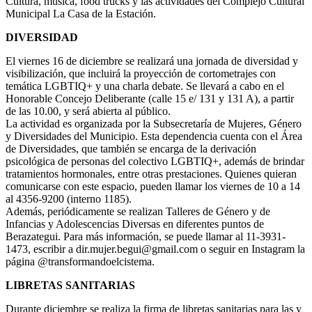
Cultura, música, food trucks y las actividades del Complejo Cultural
Municipal La Casa de la Estación.
DIVERSIDAD
El viernes 16 de diciembre se realizará una jornada de diversidad y
visibilización, que incluirá la proyección de cortometrajes con
temática LGBTIQ+ y una charla debate. Se llevará a cabo en el
Honorable Concejo Deliberante (calle 15 e/ 131 y 131 A), a partir
de las 10.00, y será abierta al público.
La actividad es organizada por la Subsecretaría de Mujeres, Género
y Diversidades del Municipio. Esta dependencia cuenta con el Área
de Diversidades, que también se encarga de la derivación
psicológica de personas del colectivo LGBTIQ+, además de brindar
tratamientos hormonales, entre otras prestaciones. Quienes quieran
comunicarse con este espacio, pueden llamar los viernes de 10 a 14
al 4356-9200 (interno 1185).
Además, periódicamente se realizan Talleres de Género y de
Infancias y Adolescencias Diversas en diferentes puntos de
Berazategui. Para más información, se puede llamar al 11-3931-
1473, escribir a dir.mujer.begui@gmail.com o seguir en Instagram la
página @transformandoelcistema.
LIBRETAS SANITARIAS
Durante diciembre se realiza la firma de libretas sanitarias para las y