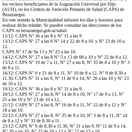
los vecinos beneficiarios de la Asignación Universal por Hijo
(AUH), en los Centros de Atención Primaria de Salud (CAPS) de
Berazategui.
En este sentido la Municipalidad informó los días y horarios para
realizar dicho trámite. Se pueden consultar las direcciones de los
CAPS en berazategui.gob.ar/salud.
12/12: CAPS N° 36 a las 8 y N° 31 a las 9
13/12: CAPS N° 27 a las 8 N° 14 y 22 de 8 a 10. y N° 23 de 10 a
12.
CAPS N° 17 de 9a 13 y N° 25 a las 10.
14/12: CAPS N° 27 a las 8 N° 5 y 13 de 08 a 10 y N° 22 de 8 a 12.
15/12: CAPS N° 19 de 7 a 11, N° 27 a las 8, N° 35 de 8 a 10 y N° 3
de 8 a 11.
16/12: CAPS N° 6 y 21 de 8 a 11, N° 10 de 8 a 12, N° 9 de 8.30 a
11.30, CAPS N° 31 a las 9, N° 11 de 9 a 14, N° 20 a las 10 y N° 23
de 10 a 12.
19/12: CAPS N° 36 a las 8 y N° 31 a las 9.
20/12: CAPS N° 27 a las 8, N° 14 de 8 a 10, N° 17 de 9 a 13, N°
25 a las 10 y N° 23 de 10 a 12..
21/12: CAPS N° 27 a las 8, N° 16 de 8 a 11, N° 22 de 8 a 12 y N°
18 a las 10.
22/12: CAPS N° 27 a las 8, N° 35 de 8 a 10, N° 3 de 8 a 11, N° 24
de 8 a 12 y N° 33 de 8.30 a 11.
23/12: CAPS N° 9 de 8.30 a 11.30, N° 31 a las 9, N° 11 de 9 a 14,
N° 20 a las 10, N° 23 de 10 a 12 y N° 22 de 12 a 16.