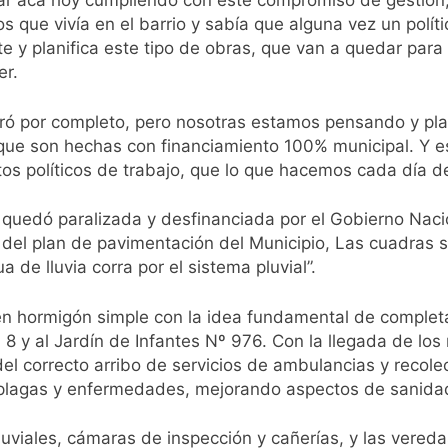
tar acá hoy cumpliendo con este compromiso de gestión, q
e Quilmes limpió sumideros y desagües en medio de las lluvi
que vivía en el barrio y sabía que alguna vez un polític
 planifica este tipo de obras, que van a quedar para 
istente virtual para consultar infracciones en segundos
er.
oria en la obra teatral «Los Abuelos No Mienten»
etiró por completo, pero nosotras estamos pensando y p
 que son hechas con financiamiento 100% municipal. Y e
s políticos de trabajo, que lo que hacemos cada día de
: cortes, desvíos y operativo de seguridad por la protesta c
 quedó paralizada y desfinanciada por el Gobierno Nacio
 y fuertes ráfagas de viento: más de 10 provincias bajo ale
e del plan de pavimentación del Municipio, Las cuadras
a de lluvia corra por el sistema pluvial”.
proyecto sobre propiedad privada con foco en los desalojos
n hormigón simple con la idea fundamental de completar
orácico: una especialidad clave para el cuidado de la salud re
 y al Jardín de Infantes Nº 976. Con la llegada de los
del correcto arribo de servicios de ambulancias y recol
 Quilmes por tormentas severas y fuertes ráfagas de viento
 plagas y enfermedades, mejorando aspectos de sanidad
pluviales, cámaras de inspección y cañerías, y las vere