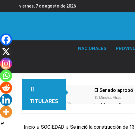
Saltar
viernes, 7 de agosto de 2026
al
contenido
NACIONALES
PROVINC
El Senado aprobó l
11 Minutos Atrás
TITULARES
Incidentes frente 
enfrentamientos
12 Horas Atrás
La Fiscalía rechaz
Inicio
SOCIEDAD
Se inició la construcción de 1
12 Horas Atrás