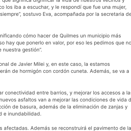
ue significa dignificar la vida de nuestros vecinos y
as
o los iba a escuchar, y le respondí que fue una mujer,
siempre”, sostuvo Eva, acompañada por la secretaria d
lanificando cómo hacer de Quilmes un municipio más
so hay que ponerlo en valor, por eso les pedimos que n
 nuestra gestión”.
ontra la reforma de la Ley de Tierras
nal de Javier Milei y, en este caso, la estamos
rta meteorológica
 serán de hormigón con cordón cuneta. Además, se va a
 conectividad entre barrios, y mejorar los accesos a la
spiratoria en el Sanatorio Urquiza
 nuevos asfaltos van a mejorar las condiciones de vida 
ección de basura, además de la eliminación de zanjas y
 e inundabilidad.
das afectadas. Además se reconstruirá el pavimento de l