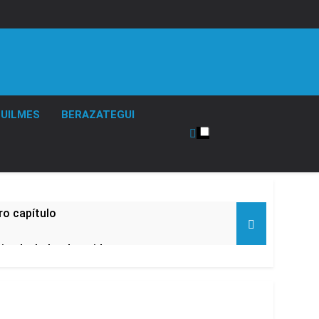
UILMES
BERAZATEGUI
ro capítulo
rivada: hubo detenidos y