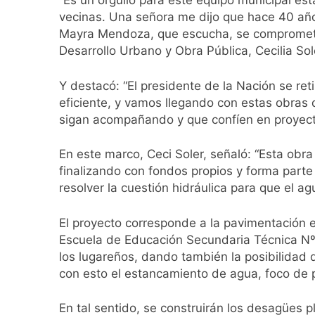
“Es un orgullo para este equipo municipal es
La Municipalidad d
vecinas. Una señora me dijo que hace 40 años 
16 Horas Atrás
Mayra Mendoza, que escucha, se compromete y
Transporte: un as
Desarrollo Urbano y Obra Pública, Cecilia Sol
18 Horas Atrás
Una gran convocat
Y destacó: “El presidente de la Nación se r
eficiente, y vamos llegando con estas obras
18 Horas Atrás
sigan acompañando y que confíen en proyecto
Marcha al Congreso
22 Horas Atrás
En este marco, Ceci Soler, señaló: “Esta obra
Tormentas severas
finalizando con fondos propios y forma part
23 Horas Atrás
resolver la cuestión hidráulica para que el agu
Senado debate el 
1 Día Atrás
El proyecto corresponde a la pavimentación e
Día del Cirujano T
Escuela de Educación Secundaria Técnica Nº 8
1 Día Atrás
los lugareños, dando también la posibilidad 
Alerta naranja en
con esto el estancamiento de agua, foco de
1 Día Atrás
En tal sentido, se construirán los desagües 