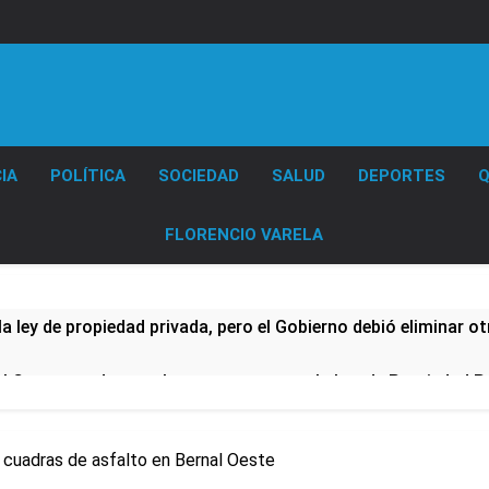
Diario EL SOL
IA
POLÍTICA
SOCIEDAD
SALUD
DEPORTES
Q
FLORENCIO VARELA
a ley de propiedad privada, pero el Gobierno debió eliminar ot
al Congreso durante la protesta contra la Ley de Propiedad P
ó el pedido para suspender el juicio contra Pity Alvarez
3 cuadras de asfalto en Bernal Oeste