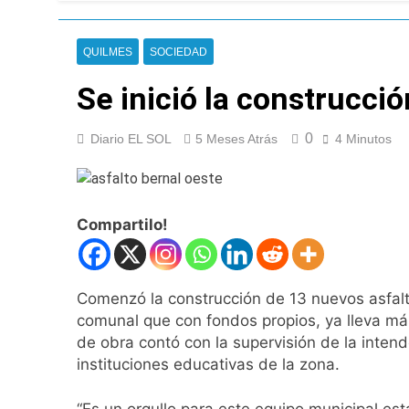
67 barrios full LE
13 Horas Atrás
QUILMES
SOCIEDAD
El temporal se des
13 Horas Atrás
Se inició la construcci
Kicillof marchó co
14 Horas Atrás
0
Diario EL SOL
5 Meses Atrás
4 Minutos
Renunció el subse
14 Horas Atrás
Candela Arizaga 
15 Horas Atrás
Compartilo!
La Libertad Avanza
15 Horas Atrás
Masiva movilizació
Comenzó la construcción de 13 nuevos asfalt
16 Horas Atrás
comunal que con fondos propios, ya lleva más
La Diócesis de Qui
de obra contó con la supervisión de la intende
16 Horas Atrás
instituciones educativas de la zona.
La Línea 148 pasó
16 Horas Atrás