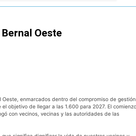
ío con mínimas cercanas a 1°C
n Bernal Oeste
usión de chats privados
acundo Moyano
girar el proyecto a comisión
d Privada
al Oeste, enmarcados dentro del compromiso de gestión
el objetivo de llegar a las 1.600 para 2027. El comienz
logó con vecinos, vecinas y las autoridades de las