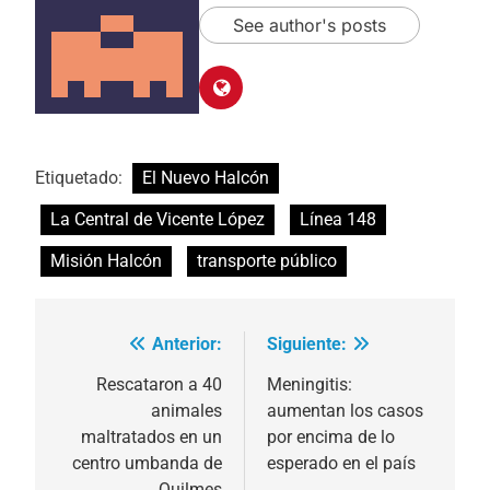
See author's posts
Etiquetado:
El Nuevo Halcón
La Central de Vicente López
Línea 148
Misión Halcón
transporte público
Anterior:
Siguiente:
Navegación
de
Rescataron a 40
Meningitis:
animales
aumentan los casos
entradas
maltratados en un
por encima de lo
centro umbanda de
esperado en el país
Quilmes