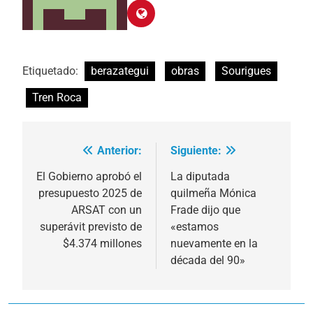
Etiquetado:
berazategui
obras
Sourigues
Tren Roca
Anterior:
Siguiente:
Navegación
de
El Gobierno aprobó el
La diputada
presupuesto 2025 de
quilmeña Mónica
entradas
ARSAT con un
Frade dijo que
superávit previsto de
«estamos
$4.374 millones
nuevamente en la
década del 90»