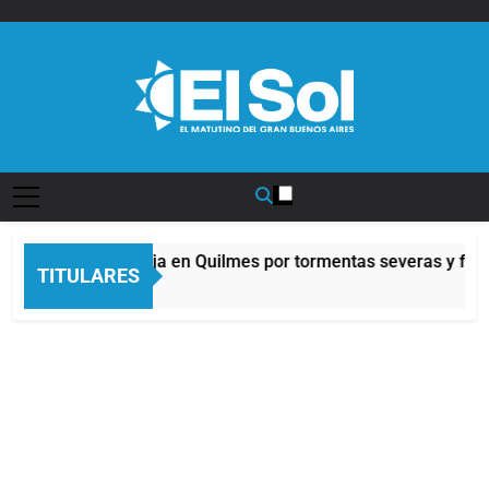
Saltar
al
contenido
Diario EL SOL
Alerta naranja en Quilmes por tormentas severas y fuerte
TITULARES
2 Horas Atrás