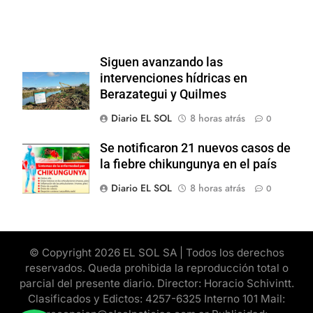
Siguen avanzando las
intervenciones hídricas en
Berazategui y Quilmes
Diario EL SOL
8 horas atrás
0
Se notificaron 21 nuevos casos de
la fiebre chikungunya en el país
Diario EL SOL
8 horas atrás
0
© Copyright 2026 EL SOL SA | Todos los derechos
reservados. Queda prohibida la reproducción total o
parcial del presente diario. Director: Horacio Schivintt.
Clasificados y Edictos: 4257-6325 Interno 101 Mail: