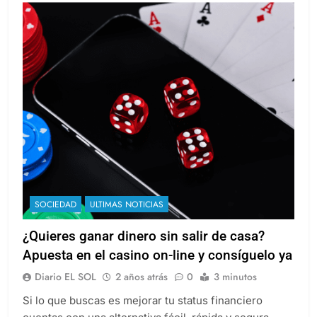
SOCIEDAD
ULTIMAS NOTICIAS
¿Quieres ganar dinero sin salir de casa?
Apuesta en el casino on-line y consíguelo ya
Diario EL SOL
2 años atrás
0
3 minutos
Si lo que buscas es mejorar tu status financiero