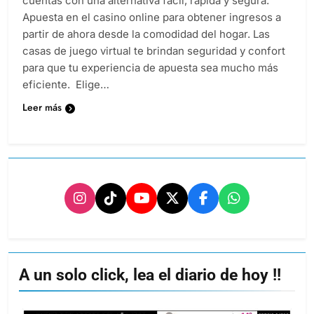
cuentas con una alternativa fácil, rápida y segura.
Apuesta en el casino online para obtener ingresos a
partir de ahora desde la comodidad del hogar. Las
casas de juego virtual te brindan seguridad y confort
para que tu experiencia de apuesta sea mucho más
eficiente. Elige…
Leer más
A un solo click, lea el diario de hoy !!