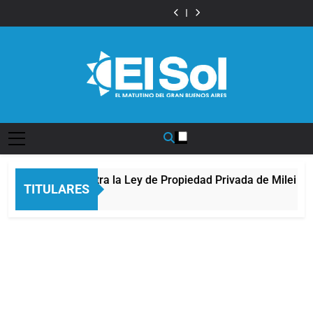
La Libertad
Kicillof marchó
Saltar
rechazó el pedido
de Milei
Seguridad de
tuvo un «brote
Avanza consiguió
contra la Ley de
Renunció el
Candela Arizaga
del peronismo de
Quilmes, Hernán
psicótico» por
la mayoría y
Propiedad Privada
al
subsecretario de
confirmó que
La Libertad
girar el proyecto a
Ocampo, tras la
consumo con
rechazó el pedido
de Milei
Seguridad de
tuvo un «brote
Avanza consiguió
contenido
comisión
difusión de chats
Facundo Moyano
del peronismo de
Quilmes, Hernán
psicótico» por
la mayoría y
privados
girar el proyecto a
Ocampo, tras la
consumo con
rechazó el pedido
comisión
difusión de chats
Facundo Moyano
del peronismo de
privados
girar el proyecto a
comisión
Diario EL SOL
llof marchó contra la Ley de Propiedad Privada de Milei
TITULARES
nutos Atrás