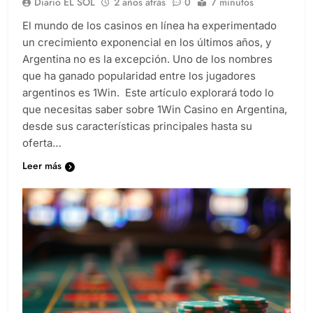
Diario EL SOL
2 años atrás
0
7 minutos
El mundo de los casinos en línea ha experimentado
un crecimiento exponencial en los últimos años, y
Argentina no es la excepción. Uno de los nombres
que ha ganado popularidad entre los jugadores
argentinos es 1Win. Este artículo explorará todo lo
que necesitas saber sobre 1Win Casino en Argentina,
desde sus características principales hasta su
oferta…
Leer más