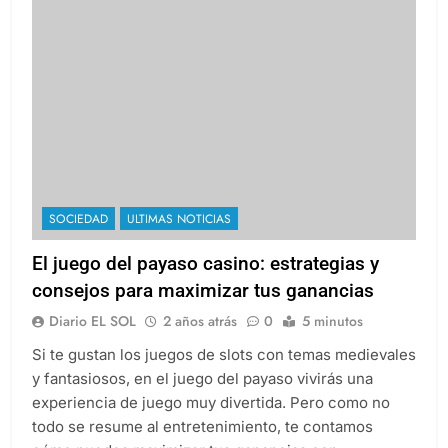
SOCIEDAD
ULTIMAS NOTICIAS
El juego del payaso casino: estrategias y
consejos para maximizar tus ganancias
Diario EL SOL
2 años atrás
0
5 minutos
Si te gustan los juegos de slots con temas medievales
y fantasiosos, en el juego del payaso vivirás una
experiencia de juego muy divertida. Pero como no
todo se resume al entretenimiento, te contamos