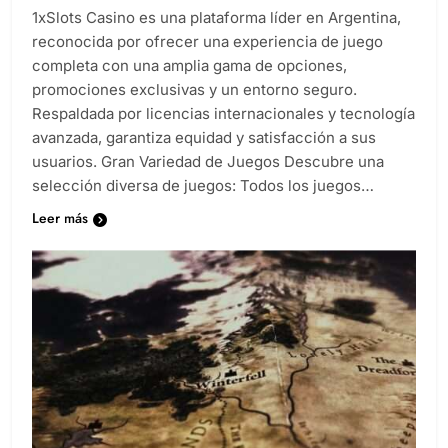
1xSlots Casino es una plataforma líder en Argentina,
reconocida por ofrecer una experiencia de juego
completa con una amplia gama de opciones,
promociones exclusivas y un entorno seguro.
Respaldada por licencias internacionales y tecnología
avanzada, garantiza equidad y satisfacción a sus
usuarios. Gran Variedad de Juegos Descubre una
selección diversa de juegos: Todos los juegos…
Leer más