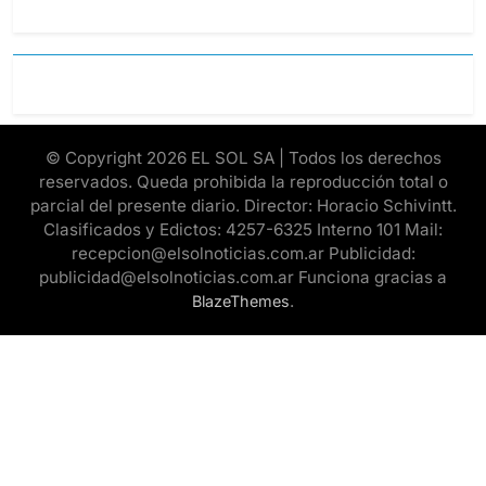
© Copyright 2026 EL SOL SA | Todos los derechos
reservados. Queda prohibida la reproducción total o
parcial del presente diario. Director: Horacio Schivintt.
Clasificados y Edictos: 4257-6325 Interno 101 Mail:
recepcion@elsolnoticias.com.ar Publicidad:
publicidad@elsolnoticias.com.ar Funciona gracias a
.
BlazeThemes