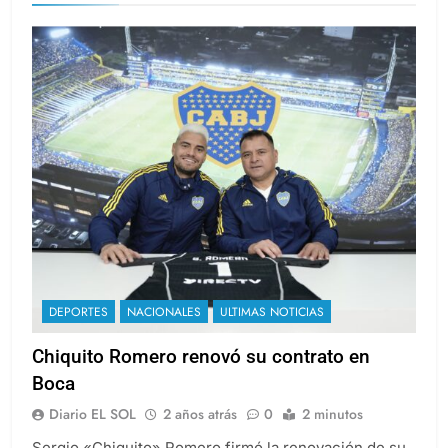
DEPORTES
NACIONALES
ULTIMAS NOTICIAS
Chiquito Romero renovó su contrato en
Boca
Diario EL SOL
2 años atrás
0
2 minutos
Sergio «Chiquito» Romero firmó la renovación de su