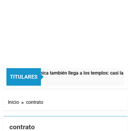
a crisis económica también llega a los templos: casi la mitad 
TITULARES
Horas Atrás
Inicio
contrato
contrato