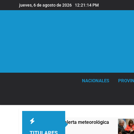
Saltar
jueves, 6 de agosto de 2026
12:21:15 PM
al
contenido
NACIONALES
PROVIN
ncias bajo alerta meteorológica
Senado debat
16 Minutos Atrás
TITULARES