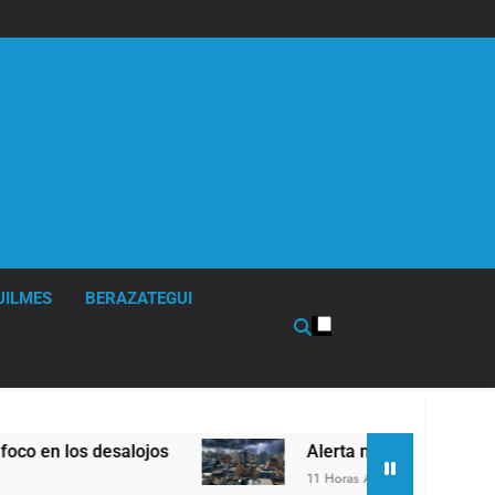
UILMES
BERAZATEGUI
jos
Alerta naranja en Quilmes por tormentas s
11 Horas Atrás