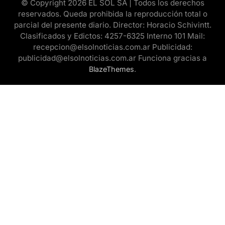
© Copyright 2026 EL SOL SA | Todos los derechos
reservados. Queda prohibida la reproducción total o
parcial del presente diario. Director: Horacio Schivintt.
Clasificados y Edictos: 4257-6325 Interno 101 Mail:
recepcion@elsolnoticias.com.ar Publicidad:
publicidad@elsolnoticias.com.ar Funciona gracias a
.
BlazeThemes