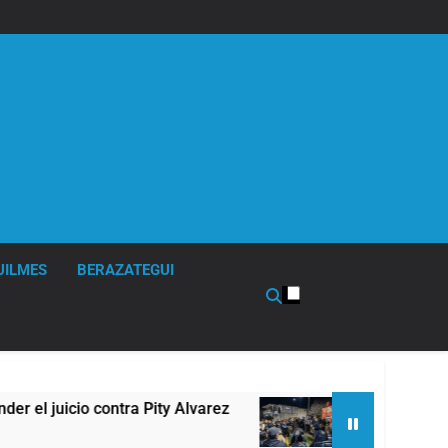
UILMES
BERAZATEGUI
arez
67 barrios full LED en Florencio Varela
12 Horas Atrás