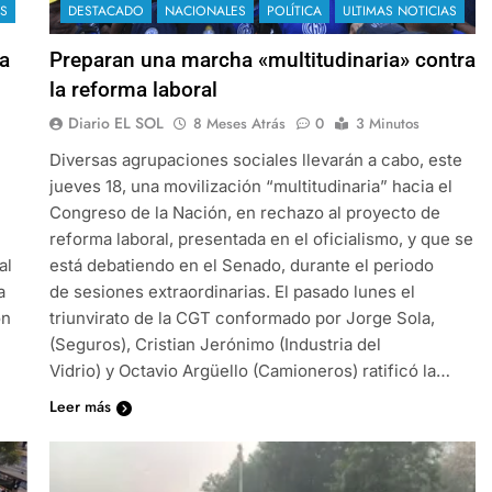
AS
DESTACADO
NACIONALES
POLÍTICA
ULTIMAS NOTICIAS
a
Preparan una marcha «multitudinaria» contra
la reforma laboral
Diario EL SOL
8 Meses Atrás
0
3 Minutos
Diversas agrupaciones sociales llevarán a cabo, este
jueves 18, una movilización “multitudinaria” hacia el
Congreso de la Nación, en rechazo al proyecto de
reforma laboral, presentada en el oficialismo, y que se
al
está debatiendo en el Senado, durante el periodo
a
de sesiones extraordinarias. El pasado lunes el
on
triunvirato de la CGT conformado por Jorge Sola,
(Seguros), Cristian Jerónimo (Industria del
Vidrio) y Octavio Argüello (Camioneros) ratificó la…
Leer más