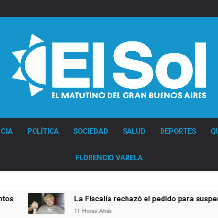
Diario EL SOL
CIA
POLÍTICA
SOCIEDAD
SALUD
DEPORTES
Q
FLORENCIO VARELA
alía rechazó el pedido para suspender el juicio contra Pity Alv
Atrás