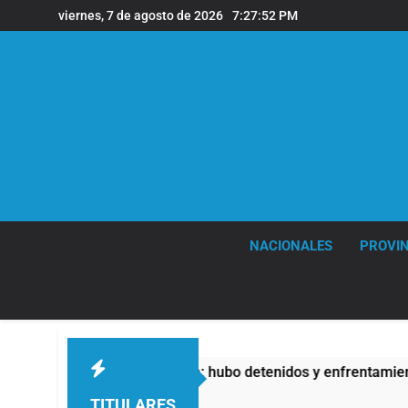
Saltar
viernes, 7 de agosto de 2026
7:27:54 PM
al
contenido
NACIONALES
PROVIN
vada: hubo detenidos y enfrentamientos
La Fisc
11 Horas 
TITULARES