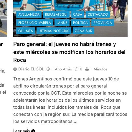
AVELLANEDA
BERAZATEGUI
CABA
DESTACADO
FLORENCIO VARELA
LANÚS
POLÍTICA
PROVINCIA
QUILMES
ULTIMAS NOTICIAS
ZONA SUR
ar
Paro general: el jueves no habrá trenes y
este miércoles se modifican los horarios del
Roca
Diario EL SOL
1 Año Atrás
0
1 Minutos
ia,
Trenes Argentinos confirmó que este jueves 10 de
da
abril no circularán trenes por el paro general
 el
convocado por la CGT. Este miércoles por la noche se
adelantarán los horarios de los últimos servicios en
todas las líneas, incluidos los ramales del Roca que
conectan con la región sur. La medida paralizará todos
los servicios metropolitanos,…
Leer más