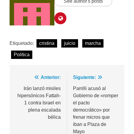
See author's posts
Etiquetado:
cristina
juicio
marcha
Politica
Navegación
Anterior:
Siguiente:
de
Irán lanzó misiles
Parrilli acusó al
hipersónicos Fattah-
Gobierno de «romper
entradas
1 contra Israel en
el pacto
plena escalada
democrático» por
bélica
frenar micros que
iban a Plaza de
Mayo