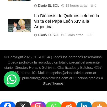
Diario EL SOL
18 horas atrás
0
La Diócesis de Quilmes celebró la
visita del Papa León XIV a la
Argentina
Diario EL SOL
2 días atrás
0
© Copyright 2026 EL SOL SA | Todos los derechos reservados.
Queda prohibida la reproducción total o parcial del presente
diario. Director: Horacio Schivintt. Clasificados y Edictos: 4257-
6325 Interno 101 Mail: recepcion@elsolnoticias.com.ar
Publicidad: publicidad@elsolnoticias.com.ar Funciona gracias a
.
BlazeThemes