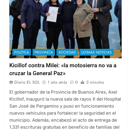
POLÍTICA
PROVINCIA
SOCIEDAD
ULTIMAS NOTICIAS
Kicillof contra Milei: «la motosierra no va a
cruzar la General Paz»
Diario EL SOL
1 año atrás
0
2 minutos
El gobernador de la Provincia de Buenos Aires, Axel
Kicillof, inauguró la nueva sala de rayos X del Hospital
San José de Pergamino y puso en funcionamiento
nuevos vehículos para fortalecer la seguridad en el
municipio. Además, encabezó el acto de entrega de