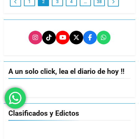
1
2
3
4
…
38
A un solo click, lea el diario de hoy !!
Clasificados y Edictos