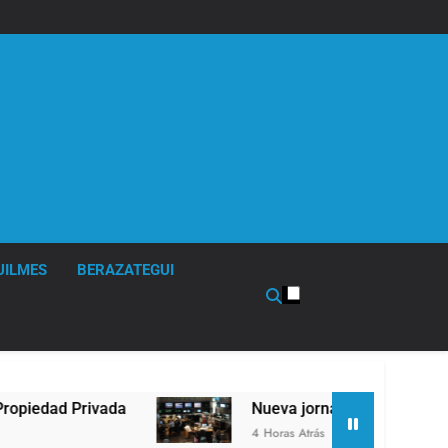
UILMES
BERAZATEGUI
Nueva jornada negativa para los activos argent
4 Horas Atrás