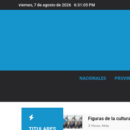
Saltar
viernes, 7 de agosto de 2026
6:31:06 PM
al
contenido
NACIONALES
PROVIN
entina
Figuras de la cultura se sumaron a la 
3 Horas Atrás
TITULARES