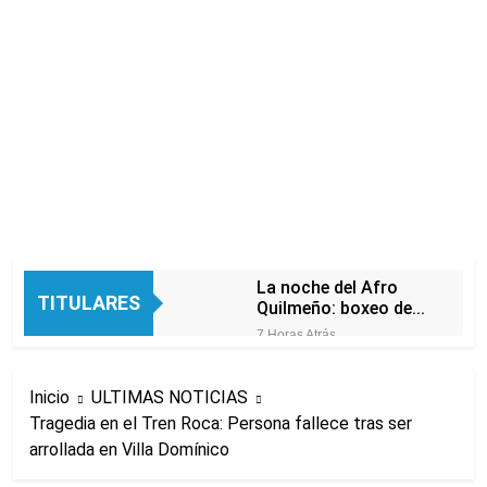
La noche del Afro
TITULARES
Quilmeño: boxeo de
primer nivel en la sede
7 Horas Atrás
de Quilmes
La Diócesis de
Quilmes celebró la
Inicio
ULTIMAS NOTICIAS
visita del Papa León
9 Horas Atrás
XIV a la Argentina
Tragedia en el Tren Roca: Persona fallece tras ser
Figuras de la cultura
arrollada en Villa Domínico
se sumaron a la
marcha frente al
11 Horas Atrás