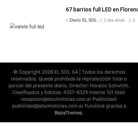
67 barrios full LED en Floren
Diario EL SOL
1 día atrás
0
© Copyright 2026 EL SOL SA | Todos los derechos
reservados. Queda prohibida la reproducción total o
parcial del presente diario. Director: Horacio Schivintt.
Clasificados y Edictos: 4257-6325 Interno 101 Mail:
recepcion@elsolnoticias.com.ar Publicidad:
publicidad@elsolnoticias.com.ar Funciona gracias a
.
BlazeThemes