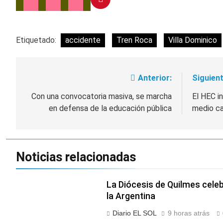
y rechazó el pedido
1 Día Atrás
del peronismo de
Masiva movilización
girar el proyecto a
al Congreso contra el
comisión
Etiquetado:
accidente
Tren Roca
Villa Dominico
proyecto oficial de
1 Día Atrás
Ley de Propiedad
La Diócesis de
Privada
Quilmes celebra la
fiesta de San
1 Día Atrás
Anterior:
Siguient
Navegación
Cayetano
La Línea 148 pasó a
de
Con una convocatoria masiva, se marcha
El HEC in
ser operada por La
Central de Vicente
en defensa de la educación pública
medio ca
1 Día Atrás
entradas
López
Noticias relacionadas
La Diócesis de Quilmes celebr
la Argentina
Diario EL SOL
9 horas atrás