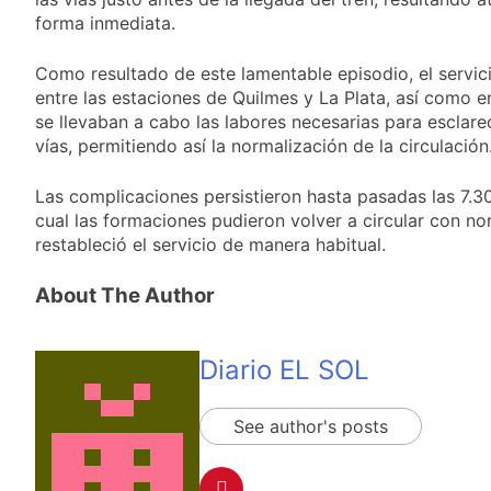
protesta contra la
1 Día Atrás
Ley de Propiedad
forma inmediata.
La Fiscalía rechazó el
Privada: hubo
pedido para
detenidos y
Como resultado de este lamentable episodio, el servici
suspender el juicio
1 Día Atrás
enfrentamientos
contra Pity Alvarez
entre las estaciones de Quilmes y La Plata, así como 
67 barrios full LED en
se llevaban a cabo las labores necesarias para esclarec
Florencio Varela
vías, permitiendo así la normalización de la circulación
1 Día Atrás
El temporal se
Las complicaciones persistieron hasta pasadas las 7.
despide del AMBA:
cuándo dejará de
cual las formaciones pudieron volver a circular con nor
1 Día Atrás
llover y llega una ola
restableció el servicio de manera habitual.
Kicillof marchó
de frío con mínimas
contra la Ley de
cercanas a 1°C
Propiedad Privada de
About The Author
1 Día Atrás
Milei
Renunció el
subsecretario de
Seguridad de
Diario EL SOL
1 Día Atrás
Quilmes, Hernán
Candela Arizaga
Ocampo, tras la
confirmó que tuvo un
difusión de chats
See author's posts
«brote psicótico» por
1 Día Atrás
privados
consumo con
La Libertad Avanza
Facundo Moyano
consiguió la mayoría