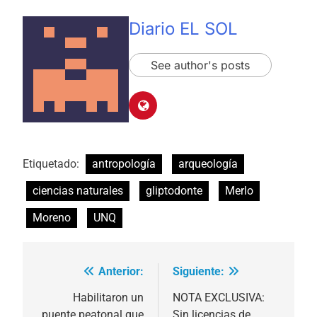
Diario EL SOL
See author's posts
Etiquetado:
antropología
arqueología
ciencias naturales
gliptodonte
Merlo
Moreno
UNQ
Anterior:
Siguiente:
Navegación
de
Habilitaron un
NOTA EXCLUSIVA:
puente peatonal que
Sin licencias de