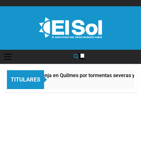
Saltar
al
contenido
Diario EL SOL
Alerta naranja en Quilmes por tormentas severas y fue
TITULARES
3 Horas Atrás