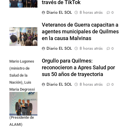
través de TikTok
Diario EL SOL
8 horas atrás
0
Veteranos de Guerra capacitan a
agentes municipales de Quilmes
en la causa Malvinas
Diario EL SOL
8 horas atrás
0
Orgullo para Quilmes:
Mario Lugones
reconocieron a Apres Salud por
(ministro de
sus 50 años de trayectoria
Salud de la
Nación), Luis
Diario EL SOL
8 horas atrás
0
Maria Degrossi
(Presidente de
Apres Salud) y
Cristian Mazza
(Presidente de
ALAMI)