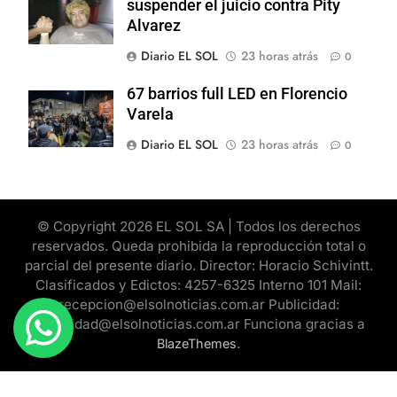
suspender el juicio contra Pity
Alvarez
Diario EL SOL
23 horas atrás
0
67 barrios full LED en Florencio
Varela
Diario EL SOL
23 horas atrás
0
© Copyright 2026 EL SOL SA | Todos los derechos
reservados. Queda prohibida la reproducción total o
parcial del presente diario. Director: Horacio Schivintt.
Clasificados y Edictos: 4257-6325 Interno 101 Mail:
recepcion@elsolnoticias.com.ar Publicidad:
publicidad@elsolnoticias.com.ar Funciona gracias a
.
BlazeThemes