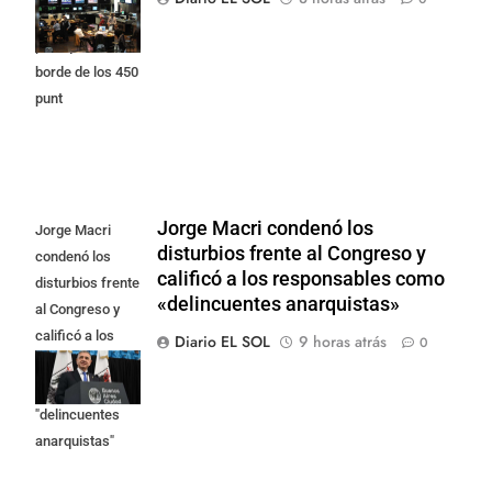
Street y el riesgo
país quedó al
borde de los 450
punt
Jorge Macri condenó los
Jorge Macri
disturbios frente al Congreso y
condenó los
calificó a los responsables como
disturbios frente
«delincuentes anarquistas»
al Congreso y
calificó a los
Diario EL SOL
9 horas atrás
0
responsables
como
"delincuentes
anarquistas"