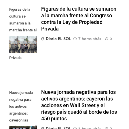
Figuras de la cultura se sumaron
Figuras de la
a la marcha frente al Congreso
cultura se
contra la Ley de Propiedad
sumaron a la
Privada
marcha frente al
Congreso contra
Diario EL SOL
7 horas atrás
0
la Ley de
Propiedad
Privada
Nueva jornada negativa para los
Nueva jornada
activos argentinos: cayeron las
negativa para
acciones en Wall Street y el
los activos
riesgo país quedó al borde de los
argentinos:
450 puntos
cayeron las
acciones en Wall
Diario EL SOL
8 horas atrás
0