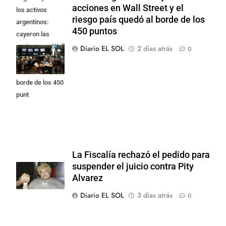
acciones en Wall Street y el
los activos
riesgo país quedó al borde de los
argentinos:
450 puntos
cayeron las
acciones en Wall
Diario EL SOL
2 días atrás
0
Street y el riesgo
país quedó al
borde de los 450
punt
La Fiscalía rechazó el pedido para
suspender el juicio contra Pity
Alvarez
Diario EL SOL
3 días atrás
0