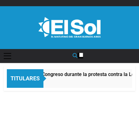
Saltar
al
contenido
Diario EL SOL
cidentes frente al Congreso durante la protesta contra la Ley
TITULARES
Horas Atrás