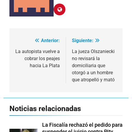
Anterior:
Siguiente:
Navegación
de
La autopista vuelve a
La jueza Olszaniecki
cobrar los peajes
no revisará la
entradas
hacia La Plata
domiciliaria que
otorgó a un hombre
que atropelló y mató
Noticias relacionadas
La Fiscalía rechazó el pedido para
suspender el juicio contra Pity