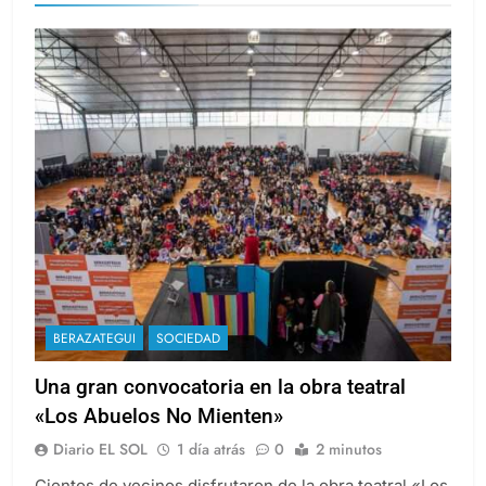
BERAZATEGUI
SOCIEDAD
Una gran convocatoria en la obra teatral
«Los Abuelos No Mienten»
Diario EL SOL
1 día atrás
0
2 minutos
Cientos de vecinos disfrutaron de la obra teatral «Los