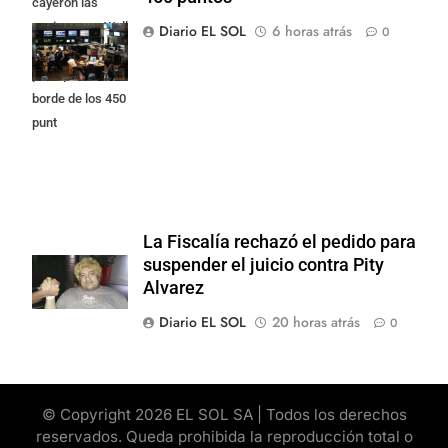
cayeron las
acciones en Wall
Diario EL SOL
6 horas atrás
0
Street y el riesgo
país quedó al
borde de los 450
punt
La Fiscalía rechazó el pedido para
suspender el juicio contra Pity
Alvarez
Diario EL SOL
20 horas atrás
0
© Copyright 2026 EL SOL SA | Todos los derechos
reservados. Queda prohibida la reproducción total o