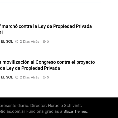
of marchó contra la Ley de Propiedad Privada
ei
o EL SOL
2 Días Atrás
0
 movilización al Congreso contra el proyecto
l de Ley de Propiedad Privada
o EL SOL
2 Días Atrás
0
esente diario. Director: Horacio Schivintt.
oticias.com.ar Funciona gracias a
.
BlazeThemes