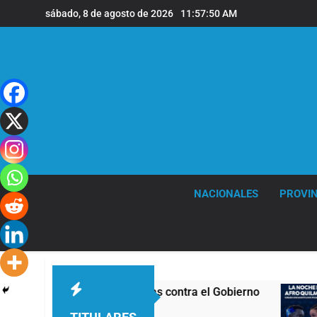
Saltar
sábado, 8 de agosto de 2026
11:57:51 AM
al
contenido
NACIONALES
PROVIN
on nuevas marchas contra el Gobierno
La noch
16 Horas A