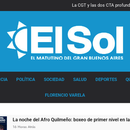
La CGT y las dos CTA profund
lucha con nuevas marchas cont
Diario EL SOL
CIA
POLÍTICA
SOCIEDAD
SALUD
DEPORTES
Q
FLORENCIO VARELA
e del Afro Quilmeño: boxeo de primer nivel en la sede de Quil
trás