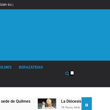
izan su plan de
ra el Gobierno
UILMES
BERAZATEGUI
mes
La Diócesis de Quilmes celebró la visita 
18 Horas Atrás