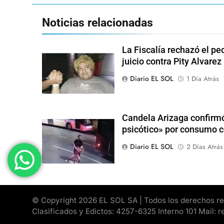
Noticias relacionadas
La Fiscalía rechazó el pe
juicio contra Pity Alvarez
Diario EL SOL
1 Día Atrás
Candela Arizaga confirmó
psicótico» por consumo
Diario EL SOL
2 Días Atrás
© Copyright 2026 EL SOL SA | Todos los derechos rese
Clasificados y Edictos: 4257-6325 Interno 101 Mail: