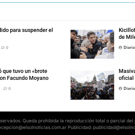
dido para suspender el
Kicill
de Mil
Diari
0
 que tuvo un «brote
Masiva
 con Facundo Moyano
oficia
Diari
0
rvados. Queda prohibida la reproducción total o parcial del pr
 recepcion@elsolnoticias.com.ar Publicidad: publicidad@elsoln