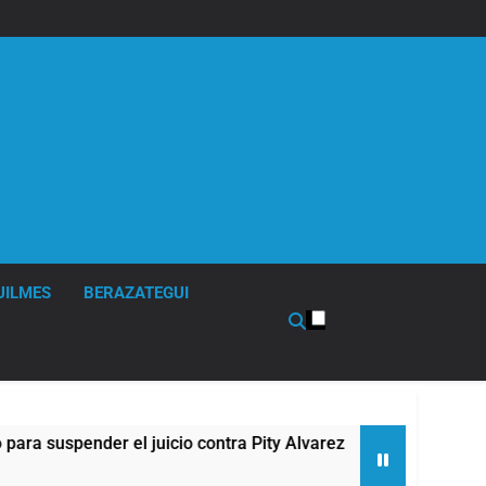
UILMES
BERAZATEGUI
uspender el juicio contra Pity Alvarez
67 barri
6 Horas At