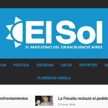
Diario EL SOL
CIA
POLÍTICA
SOCIEDAD
SALUD
DEPORTES
Q
FLORENCIO VARELA
tamientos
La Fiscalía rechazó el pedido para s
5 Horas Atrás