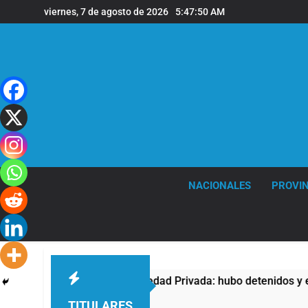
Saltar
viernes, 7 de agosto de 2026
5:47:51 AM
al
contenido
NACIONALES
PROVIN
a contra la Ley de Propiedad Privada: hubo detenidos y enfren
TITULARES