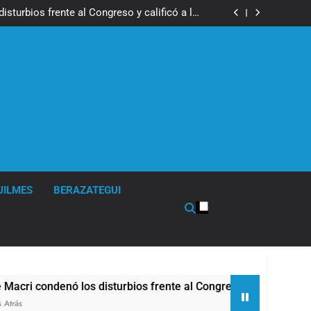
los activos argentinos: cayeron las acciones
 riesgo país quedó al borde de los 450 puntos
isturbios frente al Congreso y calificó a los
ponsables como «delincuentes anarquistas»
de la Cerveza: los tres secretos para servirla
correctamente
en Buenos Aires: mejora el tiempo y llegan las
temperaturas más bajas de la semana
los activos argentinos: cayeron las acciones
 riesgo país quedó al borde de los 450 puntos
isturbios frente al Congreso y calificó a los
ponsables como «delincuentes anarquistas»
de la Cerveza: los tres secretos para servirla
correctamente
en Buenos Aires: mejora el tiempo y llegan las
temperaturas más bajas de la semana
UILMES
BERAZATEGUI
ondenó los disturbios frente al Congreso y calificó a los resp