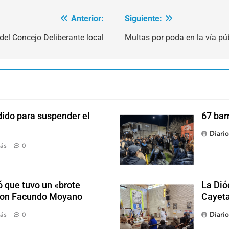
Anterior:
Siguiente:
 del Concejo Deliberante local
Multas por poda en la vía pú
dido para suspender el
67 bar
Diari
ás
0
 que tuvo un «brote
La Dió
 con Facundo Moyano
Cayet
Diari
ás
0