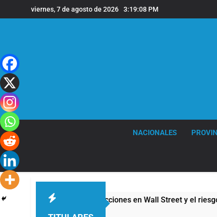
Saltar
viernes, 7 de agosto de 2026
3:19:09 PM
al
contenido
NACIONALES
PROVIN
ntinos: cayeron las acciones en Wall Street y el riesgo país q