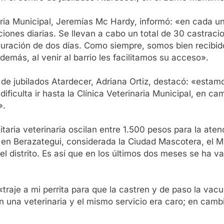
inaria Municipal, Jeremías Mc Hardy, informó: «en cada 
ciones diarias. Se llevan a cabo un total de 30 castraci
duración de dos días. Como siempre, somos bien recibid
demás, al venir al barrio les facilitamos su acceso».
o de jubilados Atardecer, Adriana Ortiz, destacó: «estam
dificulta ir hasta la Clínica Veterinaria Municipal, en ca
».
itaria veterinaria oscilan entre 1.500 pesos para la ate
 en Berazategui, considerada la Ciudad Mascotera, el Mu
el distrito. Es así que en los últimos dos meses se ha v
 «traje a mi perrita para que la castren y de paso la v
 una veterinaria y el mismo servicio era caro; en cambi