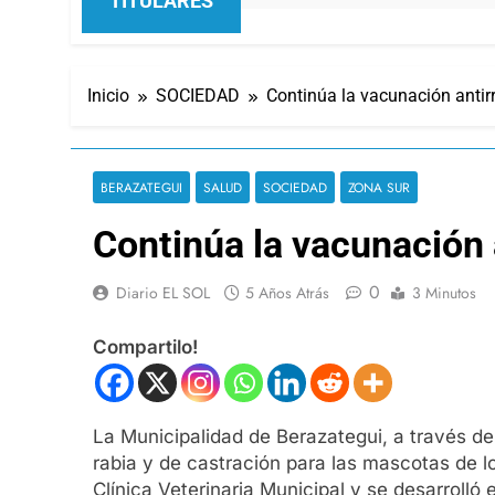
TITULARES
Inicio
SOCIEDAD
Continúa la vacunación antirr
BERAZATEGUI
SALUD
SOCIEDAD
ZONA SUR
Continúa la vacunación a
0
Diario EL SOL
5 Años Atrás
3 Minutos
Compartilo!
La Municipalidad de Berazategui, a través de
rabia y de castración para las mascotas de lo
Clínica Veterinaria Municipal y se desarrolló 