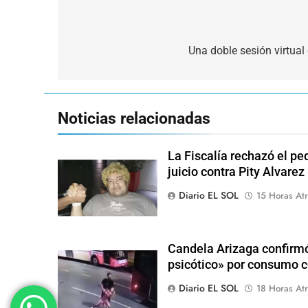
Navegación
de
Una doble sesión virtual
entradas
Noticias relacionadas
La Fiscalía rechazó el pe
juicio contra Pity Alvarez
Diario EL SOL
15 Horas Atr
Candela Arizaga confirmó
psicótico» por consumo
Diario EL SOL
18 Horas Atr