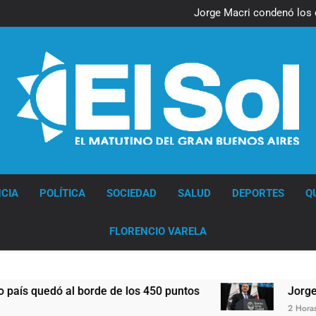
Nueva jornada negativa para 
en Wall Street y el
Jorge Macri condenó los d
res
Día Internacional 
El frío polar se instala 
Nueva jornada negativa para 
en Wall Street y el
Jorge Macri condenó los d
res
Día Internacional 
El frío polar se instala 
Diario EL SOL
CIA
POLÍTICA
SOCIEDAD
SALUD
DEPORTES
Q
FLORENCIO VARELA
uedó al borde de los 450 puntos
Jorge Macri c
2 Horas Atrás