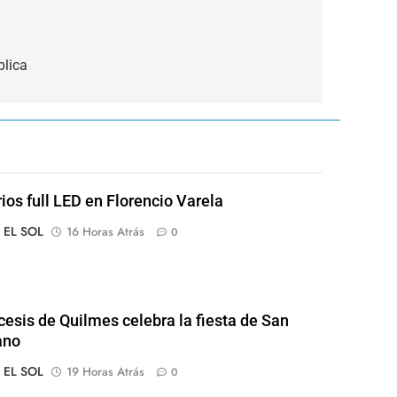
blica
rios full LED en Florencio Varela
o EL SOL
16 Horas Atrás
0
cesis de Quilmes celebra la fiesta de San
ano
o EL SOL
19 Horas Atrás
0