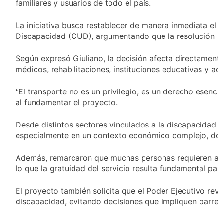
familiares y usuarios de todo el país.
provincias bajo alerta
Senado debate el
meteorológica
proyecto sobre
La iniciativa busca restablecer de manera inmediata el
propiedad privada
15 Horas Atrás
con foco en los
Discapacidad (CUD), argumentando que la resolución re
Día del Cirujano
desalojos
Torácico: una
Según expresó Giuliano, la decisión afecta directament
especialidad clave
15 Horas Atrás
para el cuidado de la
médicos, rehabilitaciones, instituciones educativas y a
Alerta naranja en
salud respiratoria en
Quilmes por
el Sanatorio Urquiza
tormentas severas y
“El transporte no es un privilegio, es un derecho esenc
1 Día Atrás
fuertes ráfagas de
al fundamentar el proyecto.
Denunciaron
viento
penalmente al
abogado libertario
Desde distintos sectores vinculados a la discapacidad 
1 Día Atrás
que propuso tirar
especialmente en un contexto económico complejo, don
napalm sobre el Gran
Buenos Aires
Además, remarcaron que muchas personas requieren ac
lo que la gratuidad del servicio resulta fundamental p
El proyecto también solicita que el Poder Ejecutivo re
discapacidad, evitando decisiones que impliquen barre