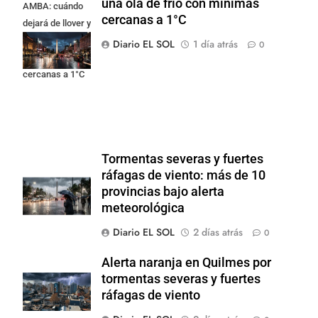
una ola de frío con mínimas
AMBA: cuándo
cercanas a 1°C
dejará de llover y
llega una ola de
Diario EL SOL
1 día atrás
0
frío con mínimas
cercanas a 1°C
Tormentas severas y fuertes
ráfagas de viento: más de 10
provincias bajo alerta
meteorológica
Diario EL SOL
2 días atrás
0
Alerta naranja en Quilmes por
tormentas severas y fuertes
ráfagas de viento