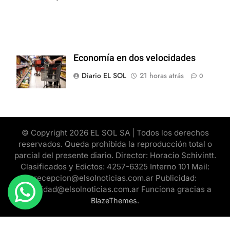
Economía en dos velocidades
Diario EL SOL
21 horas atrás
0
© Copyright 2026 EL SOL SA | Todos los derechos
reservados. Queda prohibida la reproducción total o
parcial del presente diario. Director: Horacio Schivintt.
Clasificados y Edictos: 4257-6325 Interno 101 Mail:
recepcion@elsolnoticias.com.ar Publicidad:
publicidad@elsolnoticias.com.ar Funciona gracias a
.
BlazeThemes