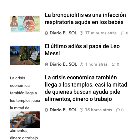
La bronquiolitis es una infección
respiratoria aguda en los bebés
Diario EL SOL
17 minutos atrás
0
El último adiós al papá de Leo
Messi
Diario EL SOL
1 hora atrás
0
La crisis económica también
La crisis
llega a los templos: casi la mitad
económica
de quienes buscan ayuda pide
también llega a
alimentos, dinero o trabajo
los templos: casi
la mitad de
Diario EL SOL
15 horas atrás
0
quienes buscan
ayuda pide
alimentos,
dinero o trabajo