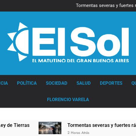
Marcha al Congreso: cor
pr
Tormentas severas y fuertes 
Senado debate el proye
Marcha al Congreso: cor
pr
Tormentas severas y fuertes 
Senado debate el proye
Diario EL SOL
CIA
POLÍTICA
SOCIEDAD
SALUD
DEPORTES
Q
FLORENCIO VARELA
ierras
Tormentas severas y fuertes ráfagas de
2 Horas Atrás