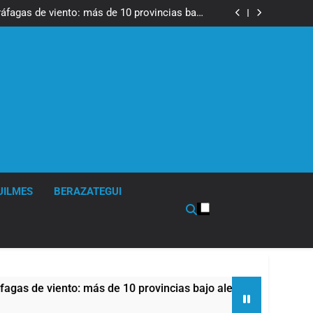
tes, desvíos y operativo de seguridad por la
otesta contra la reforma de la Ley de Tierras
ráfagas de viento: más de 10 provincias bajo
alerta meteorológica
cto sobre propiedad privada con foco en los
desalojos
tes, desvíos y operativo de seguridad por la
otesta contra la reforma de la Ley de Tierras
ráfagas de viento: más de 10 provincias bajo
alerta meteorológica
cto sobre propiedad privada con foco en los
desalojos
UILMES
BERAZATEGUI
 viento: más de 10 provincias bajo alerta meteorológica