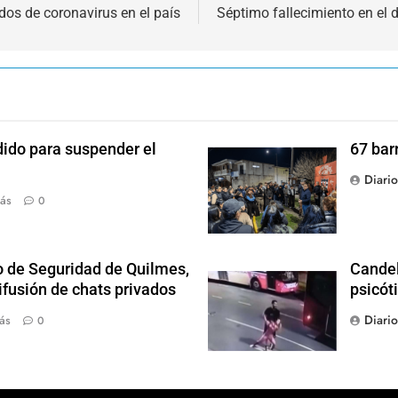
dos de coronavirus en el país
Séptimo fallecimiento en el d
dido para suspender el
67 bar
Diari
ás
0
o de Seguridad de Quilmes,
Candel
ifusión de chats privados
psicót
Diari
ás
0