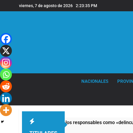
Saltar
viernes, 7 de agosto de 2026
2:23:35 PM
al
contenido
NACIONALES
PROVIN
 al Congreso y calificó a los responsables como «delincuentes