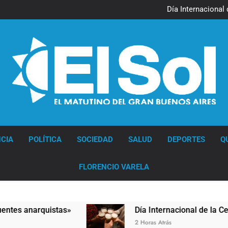
Jorge Macri condenó los d
res
Día Internacional 
El frío polar se instala 
El Senado aprobó la ley 
Jorge Macri condenó los d
res
Día Internacional 
El frío polar se instala 
El Senado aprobó la ley 
Diario EL SOL
CIA
POLÍTICA
SOCIEDAD
SALUD
DEPORTES
Q
FLORENCIO VARELA
 anarquistas»
Día Internacional de la Cerveza:
2 Horas Atrás