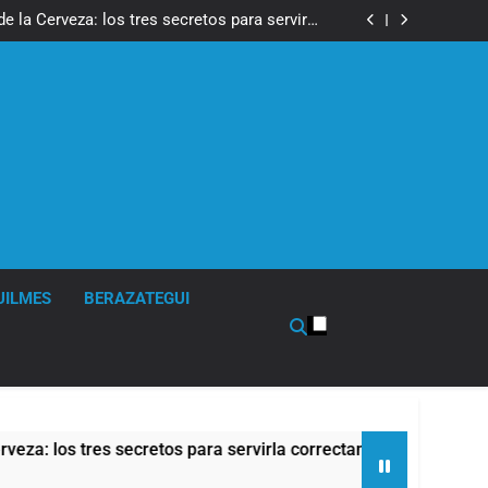
isturbios frente al Congreso y calificó a los
ponsables como «delincuentes anarquistas»
de la Cerveza: los tres secretos para servirla
correctamente
en Buenos Aires: mejora el tiempo y llegan las
temperaturas más bajas de la semana
de propiedad privada, pero el Gobierno debió
eliminar otro capítulo
isturbios frente al Congreso y calificó a los
ponsables como «delincuentes anarquistas»
de la Cerveza: los tres secretos para servirla
correctamente
en Buenos Aires: mejora el tiempo y llegan las
temperaturas más bajas de la semana
de propiedad privada, pero el Gobierno debió
eliminar otro capítulo
UILMES
BERAZATEGUI
 los tres secretos para servirla correctamente