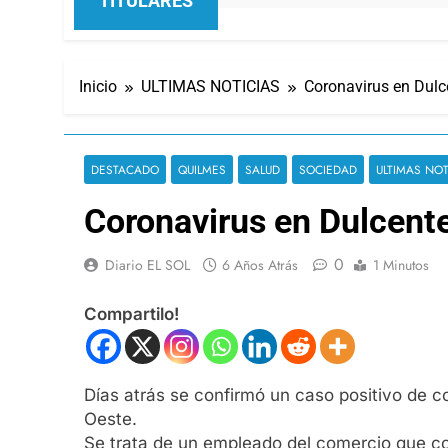
TITULARES
Inicio
ULTIMAS NOTICIAS
Coronavirus en Dulc
DESTACADO
QUILMES
SALUD
SOCIEDAD
ULTIMAS NOT
Coronavirus en Dulcent
0
Diario EL SOL
6 Años Atrás
1 Minutos
Compartilo!
Días atrás se confirmó un caso positivo de c
Oeste.
Se trata de un empleado del comercio que co