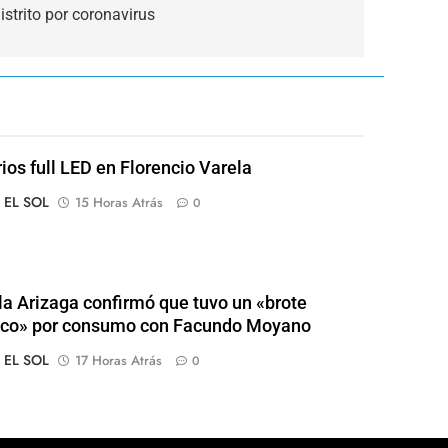
istrito por coronavirus
rios full LED en Florencio Varela
o EL SOL
15 Horas Atrás
0
a Arizaga confirmó que tuvo un «brote
ico» por consumo con Facundo Moyano
o EL SOL
17 Horas Atrás
0