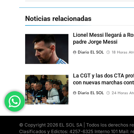
entradas
Noticias relacionadas
Lionel Messi llegará a Ro
padre Jorge Messi
Diario EL SOL
18 Horas Atr
La CGT y las dos CTA pro
con nuevas marchas cont
Diario EL SOL
24 Horas At
© Copyright 2026 EL SOL SA | Todos los derechos rese
Clasificados y Edictos: 4257-6325 Interno 101 Mail: