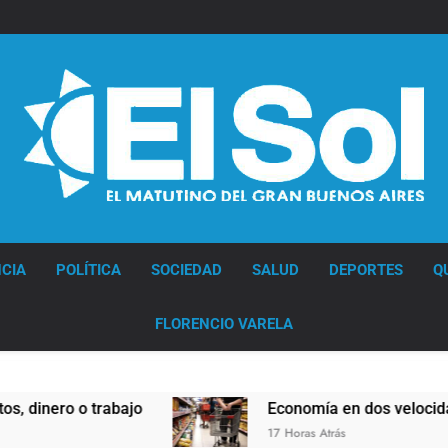
Diario EL SOL
CIA
POLÍTICA
SOCIEDAD
SALUD
DEPORTES
Q
FLORENCIO VARELA
inero o trabajo
Economía en dos velocidades
17 Horas Atrás