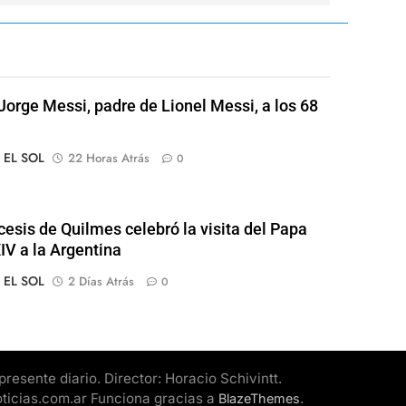
Jorge Messi, padre de Lionel Messi, a los 68
o EL SOL
22 Horas Atrás
0
cesis de Quilmes celebró la visita del Papa
IV a la Argentina
o EL SOL
2 Días Atrás
0
esente diario. Director: Horacio Schivintt.
oticias.com.ar Funciona gracias a
.
BlazeThemes