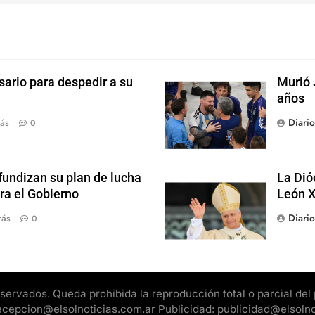
sario para despedir a su
Murió 
años
Diari
ás
0
fundizan su plan de lucha
La Dió
ra el Gobierno
León X
Diari
rás
0
rvados. Queda prohibida la reproducción total o parcial del pr
 recepcion@elsolnoticias.com.ar Publicidad: publicidad@elsoln