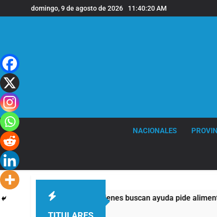
Saltar
domingo, 9 de agosto de 2026
11:40:20 AM
al
contenido
NACIONALES
PROVIN
mplos: casi la mitad de quienes buscan ayuda pide alimentos, d
TITULARES