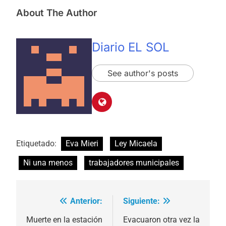
About The Author
Diario EL SOL
See author's posts
Etiquetado:
Eva Mieri
Ley Micaela
Ni una menos
trabajadores municipales
Anterior:
Siguiente:
Navegación
de
Muerte en la estación
Evacuaron otra vez la