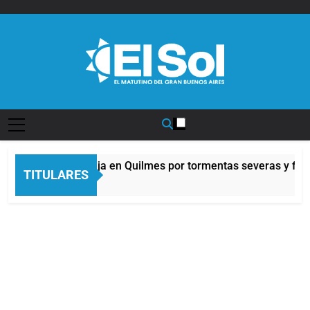
Saltar
al
contenido
Diario EL SOL
Alerta naranja en Quilmes por tormentas severas y fuert
TITULARES
9 Horas Atrás