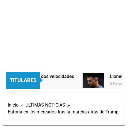
Economía en dos velocidades
Lionel Mes
TITULARES
5 Horas Atrás
6 Horas Atrás
Inicio
ULTIMAS NOTICIAS
Euforia en los mercados tras la marcha atrás de Trump