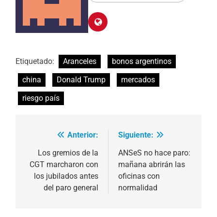
Etiquetado:
Aranceles
bonos argentinos
china
Donald Trump
mercados
riesgo país
Anterior:
Siguiente:
Navegación
de
Los gremios de la
ANSeS no hace paro:
CGT marcharon con
mañana abrirán las
entradas
los jubilados antes
oficinas con
del paro general
normalidad